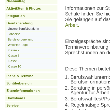
Nachmittag
Informationen zur S
Aktivitäten & Photos
Schule finden Sie hie
Integration
Sie gelangen auf da
Berufsberatung
Arbeit.
Unsere Berufsberaterin
Jobbörse
Berufsvorbereitung
Einzelgespräche sind
Werkstatt-Tage
Terminvereinbarung 
Klasse 7
Sprechstunden an de
Klasse 8
Klasse 9
Klasse 10
Diese Themen bietet
Pläne & Termine
Berufswahlunterri
Berufsinformatio
Schülerbereich
Beratung in persö
Elterninformationen
Agentur für Arbeit
Downloads
Berufswahltest/P
Regelmäßige Spre
Service