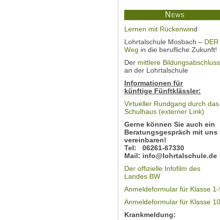
News
Lernen mit Rückenwin
d
Lohrtalschule Mosbach –
DER
Weg
in die berufliche Zukunft!
Der
mittlere Bildungsabschluss
an der Lohrtalschule
Informationen für
künftige Fünftklässler:
Virtueller Rundgang durch das
Schulhaus (externer Link)
Gerne können Sie auch ein
Beratungsgespräch mit uns
vereinbaren!
Tel: 06261-67330
Mail: info@lohrtalschule.de
Der offizielle Infofilm des
Landes BW
Anmeldeformular für Klasse 1-
Anmeldeformular für Klasse 1
Krankmeldung: