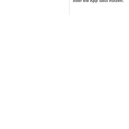
oder die App Sdui
nutzen.