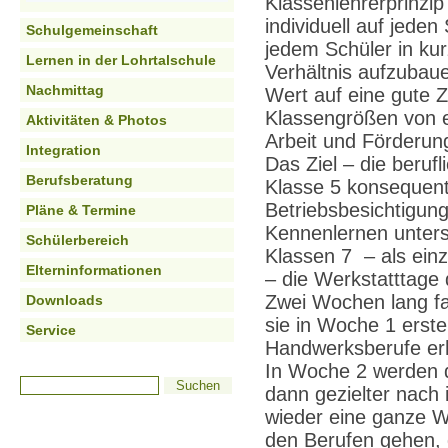
Klassenlehrerprinzip 
individuell auf jede
Schulgemeinschaft
jedem Schüler in kur
Lernen in der Lohrtalschule
Verhältnis aufzubaue
Nachmittag
Wert auf eine gute 
Klassengrößen von et
Aktivitäten & Photos
Arbeit und Förderun
Integration
Das Ziel – die berufl
Berufsberatung
Klasse 5 konsequent
Betriebsbesichtigun
Pläne & Termine
Kennenlernen unters
Schülerbereich
Klassen 7 – als ein
Elterninformationen
– die Werkstatttag
Zwei Wochen lang f
Downloads
sie in Woche 1 erste
Service
Handwerksberufe erh
In Woche 2 werden d
dann gezielter nach 
wieder eine ganze Wo
den Berufen gehen, 