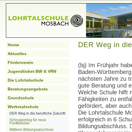
DER Weg in die 
Home
Aktuelles
Förderverein
(bj) Im Frühjahr habe
Baden-Württemberg d
Jugendticket-BW & VRN
nächsten Jahre zu tr
Die Lohrtalschule
gute Beratung und ei
Beratungsangebote
Welche Schule hilft
Grundschule
Fähigkeiten zu entf
gefördert, aber auch
Werkrealschule
Die Lohrtalschule Mo
DER Weg in die berufliche Zukunft!
erfolgreich in 6 Sch
Schnuppertag für neue
Fünftklässler
Bildungsabschluss. 
Mittlerer Bildungsabschluss