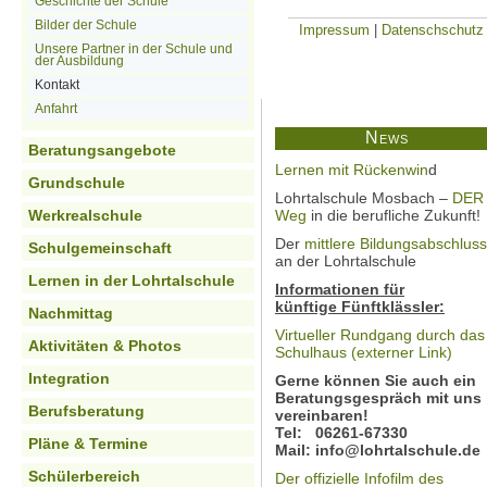
Geschichte der Schule
Bilder der Schule
Impressum
|
Datenschschutz
Unsere Partner in der Schule und
der Ausbildung
Kontakt
Anfahrt
News
Beratungsangebote
Lernen mit Rückenwin
d
Grundschule
Lohrtalschule Mosbach –
DER
Werkrealschule
Weg
in die berufliche Zukunft!
Der
mittlere Bildungsabschluss
Schulgemeinschaft
an der Lohrtalschule
Lernen in der Lohrtalschule
Informationen für
künftige Fünftklässler:
Nachmittag
Virtueller Rundgang durch das
Aktivitäten & Photos
Schulhaus (externer Link)
Integration
Gerne können Sie auch ein
Beratungsgespräch mit uns
Berufsberatung
vereinbaren!
Tel: 06261-67330
Pläne & Termine
Mail: info@lohrtalschule.de
Schülerbereich
Der offizielle Infofilm des