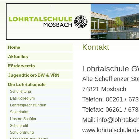
Kontakt
Home
Aktuelles
Förderverein
Lohrtalschule
Jugendticket-BW & VRN
Alte Schefflenzer St
Die Lohrtalschule
74821 Mosbach
Schulleitung
Telefon: 06261 / 67
Das Kollegium
Lehrersprechstunden
Telefax: 06261 / 67
Sekretariat
Mail: info@lohrtalsc
Unsere Schüler
Schulprofil
www.lohrtalschule.d
Schulordnung