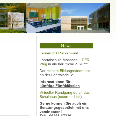
News
Lernen mit Rückenwin
d
Lohrtalschule Mosbach –
DER
Weg
in die berufliche Zukunft!
Der
mittlere Bildungsabschluss
an der Lohrtalschule
Informationen für
künftige Fünftklässler:
Virtueller Rundgang durch das
Schulhaus (externer Link)
Gerne können Sie auch ein
Beratungsgespräch mit uns
vereinbaren!
Tel: 06261-67330