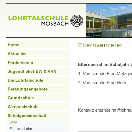
Elternvertreter
Home
Aktuelles
Förderverein
Elternbeirat im Schuljahr 
Jugendticket-BW & VRN
1. Vorsitzende Frau Metzge
Die Lohrtalschule
2. Vorsitzende Frau Horn
Beratungsangebote
Grundschule
Werkrealschule
Kontakt: elternbeirat@lohrta
Schulgemeinschaft
SMV
Elternvertreter