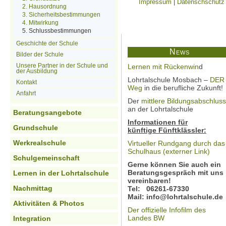
Impressum
|
Datenschschutz
2. Hausordnung
3. Sicherheitsbestimmungen
4. Mitwirkung
5. Schlussbestimmungen
Geschichte der Schule
News
Bilder der Schule
Unsere Partner in der Schule und
Lernen mit Rückenwin
d
der Ausbildung
Lohrtalschule Mosbach –
DER
Kontakt
Weg
in die berufliche Zukunft!
Anfahrt
Der
mittlere Bildungsabschluss
an der Lohrtalschule
Beratungsangebote
Informationen für
Grundschule
künftige Fünftklässler:
Werkrealschule
Virtueller Rundgang durch das
Schulhaus (externer Link)
Schulgemeinschaft
Gerne können Sie auch ein
Beratungsgespräch mit uns
Lernen in der Lohrtalschule
vereinbaren!
Nachmittag
Tel: 06261-67330
Mail: info@lohrtalschule.de
Aktivitäten & Photos
Der offizielle Infofilm des
Landes BW
Integration