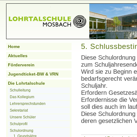
5. Schlussbest
Home
Aktuelles
Diese Schulordnung 
zum Schuljahresend
Förderverein
Wird sie zu Beginn e
Jugendticket-BW & VRN
bedarfsgerecht veränd
Die Lohrtalschule
Schuljahr.
Schulleitung
Erfordern Gesetzesä
Das Kollegium
Erfordernisse die V
Lehrersprechstunden
soll dies auch im la
Sekretariat
Diese Schulordnung 
Unsere Schüler
deren gesetzlichen 
Schulprofil
Schulordnung
1. Grundsätze